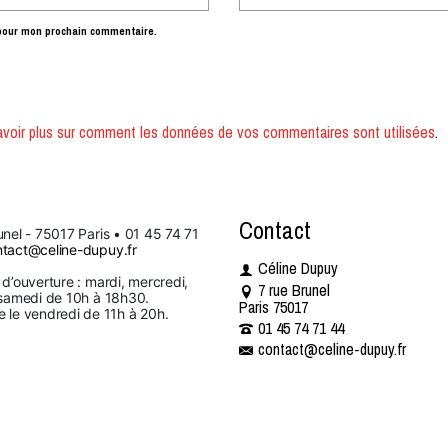
 pour mon prochain commentaire.
avoir plus sur comment les données de vos commentaires sont utilisées
.
Contact
unel - 75017 Paris • 01 45 74 71 
tact@celine-dupuy.fr
Céline Dupuy
 d’ouverture : mardi, mercredi, 
7 rue Brunel
Le salon de Céline, j’adore.
The best dans le lissage à
 samedi de 10h à 18h30. 
Paris 75017
parfait pour se sentir et être
recommander fortement
 le vendredi de 11h à 20h.
belle ! Elle voit toujours juste
01 45 74 71 44 ​​
pour vous rendre aussi belle
contact@celine-dupuy.fr
que vous…
Super !
on de Céline, j’adore