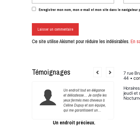
Enregistrer mon nom, mon e-mail et mon site dans le navigateur
Ce site utilise Akismet pour réduire les indésirables.
En s
Témoignages
7 rue Br
44 • 
con
Horaires
et super
Un endroit tout en élégance
jeudi et
e ne fera pas
et délicatesse… Je confie les
Nocturne
vec vos
yeux fermés mes cheveux à
dement
Céline Dupuy et son équipe,
qui me garantissent un…
pe !
Un endroit précieux.
Le sal