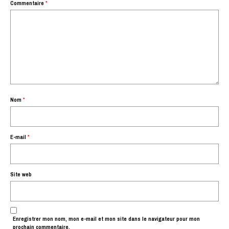
Commentaire
*
Nom
*
E-mail
*
Site web
Enregistrer mon nom, mon e-mail et mon site dans le navigateur pour mon
prochain commentaire.