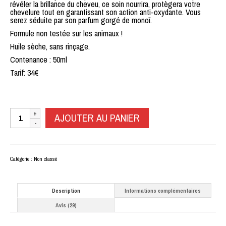
révéler la brillance du cheveu, ce soin nourrira, protègera votre
chevelure tout en garantissant son action anti-oxydante. Vous
serez séduite par son parfum gorgé de monoï.
Formule non testée sur les animaux !
Huile sèche, sans rinçage.
Contenance : 50ml
Tarif: 34€
quantité
AJOUTER AU PANIER
de
VÉGANESCENCE
:
L'huile
de
beauté
Catégorie :
Non classé
bio
Description
Informations complémentaires
Avis (29)