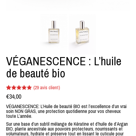
VÉGANESCENCE : L’huile
de beauté bio
(
29
avis client)
Noté
29
€
34,00
4.93
sur 5 basé
sur
VÉGANESCENCE: L’Huile de beauté BIO est l’excellence d’un vrai
notations
soin NON GRAS, une protection quotidienne pour vos cheveux
client
toute L’année.
Sur une base d’un subtil mélange de Kératine et d’huile de d’Argan
BIO, plante ancestrale aux pouvoirs protecteurs, nourrissants et
volumateurs, hydrate et préserve tout en lissant le cuticule pour