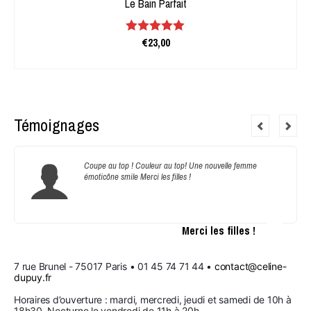
Le Bain Parfait
€
23,00
Note
4.94
sur 5
AJOUTER AU PANIER
Témoignages
Coupe au top ! Couleur au top! Une nouvelle femme
émoticône smile Merci les filles !
Merci les filles !
7 rue Brunel - 75017 Paris • 01 45 74 71 44 • 
contact@celine-
dupuy.fr
Horaires d’ouverture : mardi, mercredi, jeudi et samedi de 10h à 
18h30. Nocturne le vendredi de 11h à 20h.