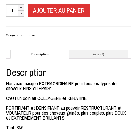
quantité
AJOUTER AU PANIER
de
Véganescence:
Masque
de
beauté
Catégorie :
Non classé
Description
Avis (0)
Description
Nouveau masque EXTRAORDINAIRE pour tous les types de
cheveux FINS ou ÉPAIS:
C’est un soin au COLLAGÈNE et KÉRATINE:
FORTIFIANT et DENSIFIANT au pouvoir RESTRUCTURANT et
VOUMATEUR pour des cheveux gainés, plus souples, plus DOUX
et EXTREMEMENT BRILLANTS.
Tarif: 36€