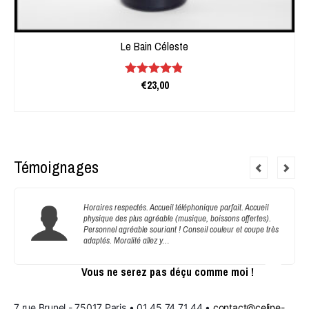
Le Bain Céleste
€
23,00
Note
4.81
sur 5
LIRE LA SUITE
Témoignages
Horaires respectés. Accueil téléphonique parfait. Accueil
physique des plus agréable (musique, boissons offertes).
Personnel agréable souriant ! Conseil couleur et coupe très
adaptés. Moralité allez y…
Vous ne serez pas déçu comme moi !
7 rue Brunel - 75017 Paris • 01 45 74 71 44 • 
contact@celine-