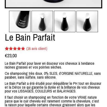
Le Bain Parfait
(
16
avis client)
Noté
16
€
23,00
4.94
sur 5 basé
sur
Le Bain Parfait pour laver en douceur vos cheveux à tendance
notations
racines grasses et vos pointes sèches.
client
Ce shampooing très doux, 0% SLES, d’ORIGINE NATURELLE, sans
paraben, sans sulfate, sans silicone.
Le Bain Parfait a été étudié pour rééquilibrer le PH tout en douceur
et la Détox ce qui garantie la durée et la brillance de vos cheveux
pour vos LISSAGES, COULEURS et BALAYAGES.
Il faut choisir un shampooing en fonction de votre VRAIE nature
parce que le cuir chevelu est rarement comme la chevelure, c’est
la raison pour laquelle certains cheveux graissent alors que les