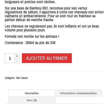
longueurs et pointes sont sèches.
Sur une base de Bambou BIO, reconnue pour ses vertus
régulatrices de sébum, il apportera à votre cuir cheveulu son action
calmante et antibactérienne. Pour un soin tout en fraîcheur au
parfum délicat de menthe fraiche.
Les cheveux ne regraissent pas, ils sont brillants et ont un beau
volume pour plusieurs jours.
Formule non testée sur les animaux !
Contenance : 250ml au prix de 23€
quantité
AJOUTER AU PANIER
de
Le
Bain
Parfait
Catégorie :
Non classé
Description
Informations complémentaires
Avis (16)