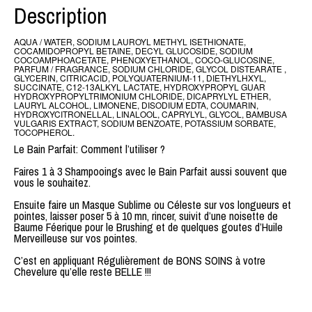
Description
AQUA / WATER, SODIUM LAUROYL METHYL ISETHIONATE,
COCAMIDOPROPYL BETAINE, DECYL GLUCOSIDE, SODIUM
COCOAMPHOACETATE, PHENOXYETHANOL, COCO-GLUCOSINE,
PARFUM / FRAGRANCE, SODIUM CHLORIDE, GLYCOL DISTEARATE ,
GLYCERIN, CITRICACID, POLYQUATERNIUM-11, DIETHYLHXYL,
SUCCINATE, C12-13ALKYL LACTATE, HYDROXYPROPYL GUAR
HYDROXYPROPYLTRIMONIUM CHLORIDE, DICAPRYLYL ETHER,
LAURYL ALCOHOL, LIMONENE, DISODIUM EDTA, COUMARIN,
HYDROXYCITRONELLAL, LINALOOL, CAPRYLYL, GLYCOL, BAMBUSA
VULGARIS EXTRACT, SODIUM BENZOATE, POTASSIUM SORBATE,
TOCOPHEROL.
Le Bain Parfait: Comment l’utiliser ?
Faires 1 à 3 Shampooings avec le Bain Parfait aussi souvent que
vous le souhaitez.
Ensuite faire un Masque Sublime ou Céleste sur vos longueurs et
pointes, laisser poser 5 à 10 mn, rincer, suivit d’une noisette de
Baume Féerique pour le Brushing et de quelques goutes d’Huile
Merveilleuse sur vos pointes.
C’est en appliquant Régulièrement de BONS SOINS à votre
Chevelure qu’elle reste BELLE !!!